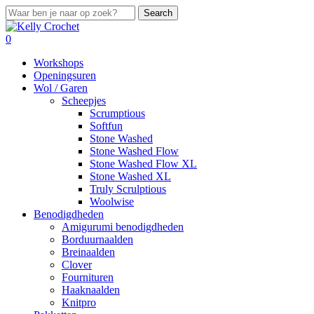
Skip
Search
to
Close
main
Search
search
account
0
content
Menu
Workshops
Openingsuren
Wol / Garen
Scheepjes
Scrumptious
Softfun
Stone Washed
Stone Washed Flow
Stone Washed Flow XL
Stone Washed XL
Truly Scrulptious
Woolwise
Benodigdheden
Amigurumi benodigdheden
Borduurnaalden
Breinaalden
Clover
Fournituren
Haaknaalden
Knitpro