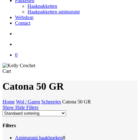
Pakketten
Haakpakketten
Haakpakketten amigurumi
Webshop
Contact
search
account
0
Close
Cart
Cart
Catona 50 GR
Home
Wol / Garen
Scheepjes
Catona 50 GR
Show
Hide
Filters
Filters
Close
8
Amigurumi haakboeken
8