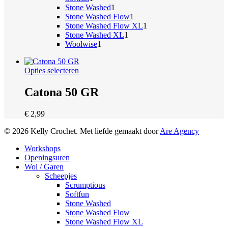
product
1
Stone Washed
1
product
1
Stone Washed Flow
1
product
1
Stone Washed Flow XL
1
1
product
Stone Washed XL
1
1
product
Woolwise
1
product
Dit
Opties selecteren
product
heeft
Catona 50 GR
meerdere
variaties.
€
2,99
Deze
optie
© 2026 Kelly Crochet. Met liefde gemaakt door
Are Agency
kan
gekozen
Close
Workshops
worden
Menu
Openingsuren
op
Wol / Garen
de
Scheepjes
productpagina
Scrumptious
Softfun
Stone Washed
Stone Washed Flow
Stone Washed Flow XL