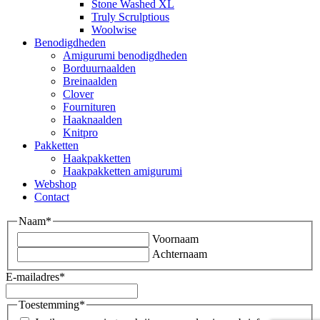
Stone Washed XL
Truly Scrulptious
Woolwise
Benodigdheden
Amigurumi benodigdheden
Borduurnaalden
Breinaalden
Clover
Fournituren
Haaknaalden
Knitpro
Pakketten
Haakpakketten
Haakpakketten amigurumi
Webshop
Contact
Naam
*
Voornaam
Achternaam
E-mailadres
*
Toestemming
*